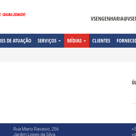
VSENGENHARIA@VSE
RES DE ATUAÇÃO
SERVIÇOS
MÍDIAS
CLIENTES
FORNECE
Ú
Rua Mario Ravasio, 256
+5
Jardim Lopes da Silva
v