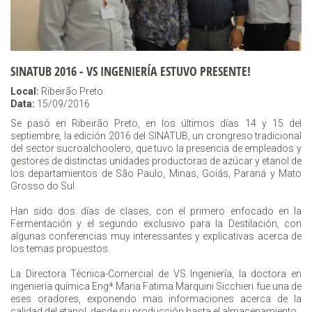
SINATUB 2016 - VS INGENIERÍA ESTUVO PRESENTE!
Local:
Ribeirão Preto
Data:
15/09/2016
Se pasó en Ribeirão Preto, en los últimos días 14 y 15 del
septiembre, la edición 2016 del SINATUB, un crongreso tradicional
del sector sucroalchoolero, que tuvo la presencia de empleados y
gestores de distinctas unidades productoras de azúcar y etanol de
los departamientos de São Paulo, Minas, Goiás, Paraná y Mato
Grosso do Sul.
Han sido dos días de clases, con el primero enfocado en la
Fermentación y el segundo exclusivo para la Destilación, con
algunas conferencias muy interessantes y explicativas acerca de
los temas propuestos.
La Directora Técnica-Comercial de VS Ingeniería, la doctora en
ingeniería química Engª Maria Fatima Marquini Sicchieri fue una de
eses oradores, exponendo mas informaciones acerca de la
calidad del etanol, desde su producción hasta el almacenamiento.